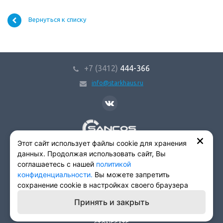
Вернуться к списку
+7 (3412)
444-366
info@starkhaus.ru
SANCOS
Этот сайт использует файлы cookie для хранения
Группа заводов
данных. Продолжая использовать сайт, Вы
соглашаетесь с нашей
политикой
STARKHAUS
конфиденциальности.
Вы можете запретить
сохранение cookie в настройках своего браузера
ИЗКК
Принять и закрыть
АЛЬТАИР