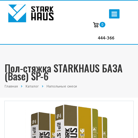
0
444-366
Пол-стяжка STARKHAUS БАЗА
(Base) SP-6
Главная
Каталог
Напольные смеси