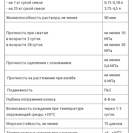
- на 1 кг сухой смеси:
0,15-0,18 л
- на 25 кг сухой смеси:
3,75-4,5 л
Жизнеспособность раствора, не менее
90 мин
Прочность при сжатии
не менее 10
в возрасте 3 суток
МПа
в возрасте 28 суток
не менее 30
МПа
не менее
Прочность сцепления с основанием
0,6 МПа
не менее
Прочность на растяжение при изгибе
6 МПа
Подвижность
Пк2
Глубина погружения конуса
6-8 см
Возможность хождения при температуре
через 1-3
окружающей среды +20ºC
суток
Морозостойкость, не менее
75 циклов
Температурные условия при нанесении
+5...+30°С