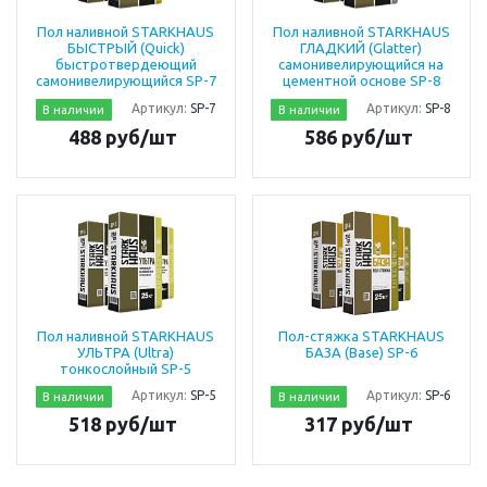
Пол наливной STARKHAUS
Пол наливной STARKHAUS
БЫСТРЫЙ (Quick)
ГЛАДКИЙ (Glatter)
быстротвердеющий
самонивелирующийся на
самонивелирующийся SP-7
цементной основе SP-8
Артикул:
SP-7
Артикул:
SP-8
В наличии
В наличии
488 руб/шт
586 руб/шт
Пол наливной STARKHAUS
Пол-стяжка STARKHAUS
УЛЬТРА (Ultra)
БАЗА (Base) SP-6
тонкослойный SP-5
Артикул:
SP-5
Артикул:
SP-6
В наличии
В наличии
518 руб/шт
317 руб/шт